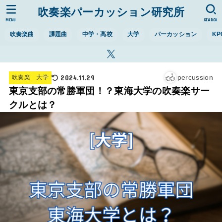
吹奏楽パーカッション研究所
MENU
SEARCH
吹奏楽曲
課題曲
中学・高校
大学
パーカッション
KP
2024.11.29
percussion
吹奏楽 大学
東京支部の常勝軍団！？東海大学の吹奏楽サー
クルとは？