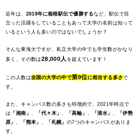
近年は、
2019年に箱根駅伝で優勝する
など、駅伝で目
立った活躍をしていることもあって大学の名前は知って
いるという人も多いのではないでしょうか？
そんな東海大ですが、私立大学の中でも学生数がかなり
28,000人
多く、その数は
を超えています！
第9位
この人数は
全国の大学の中で
に相当する多さ
で
す。
また、キャンパス数の多さも特徴的で、2021年時点で
は
「湘南」
、
「代々木」
、
「高輪」
、
「清水」
、
「伊勢
原」
、
「熊本」
、
「札幌」
の7つのキャンパスがありま
す。