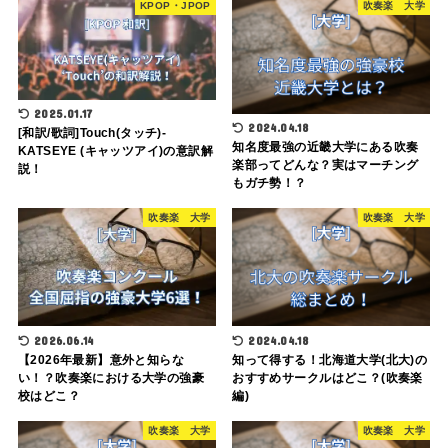
KPOP・JPOP
吹奏楽 大学
2025.01.17
2024.04.18
[和訳/歌詞]Touch(タッチ)-
知名度最強の近畿大学にある吹奏
KATSEYE (キャッツアイ)の意訳解
楽部ってどんな？実はマーチング
説！
もガチ勢！？
吹奏楽 大学
吹奏楽 大学
2026.06.14
2024.04.18
【2026年最新】意外と知らな
知って得する！北海道大学(北大)の
い！？吹奏楽における大学の強豪
おすすめサークルはどこ？(吹奏楽
校はどこ？
編)
吹奏楽 大学
吹奏楽 大学