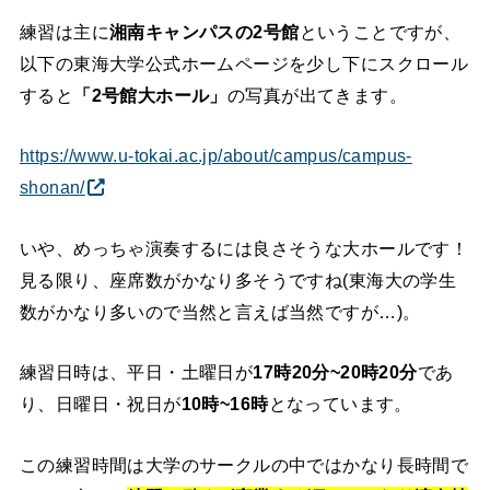
練習は主に
湘南キャンパスの2号館
ということですが、
以下の東海大学公式ホームページを少し下にスクロール
すると
「2号館大ホール」
の写真が出てきます。
https://www.u-tokai.ac.jp/about/campus/campus-
shonan/
いや、めっちゃ演奏するには良さそうな大ホールです！
見る限り、座席数がかなり多そうですね(東海大の学生
数がかなり多いので当然と言えば当然ですが…)。
練習日時は、平日・土曜日が
17時20分~20時20分
であ
り、日曜日・祝日が
10時~16時
となっています。
この練習時間は大学のサークルの中ではかなり長時間で