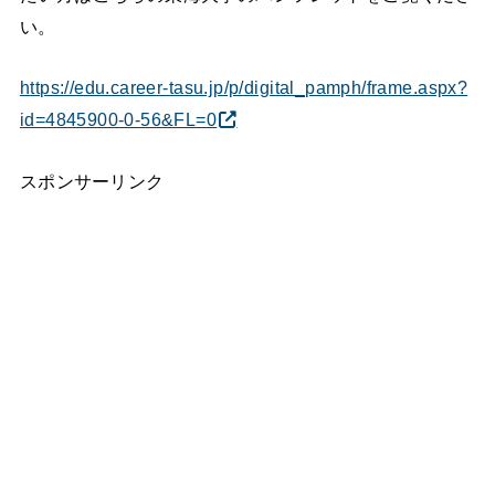
い。
https://edu.career-tasu.jp/p/digital_pamph/frame.aspx?
id=4845900-0-56&FL=0
スポンサーリンク