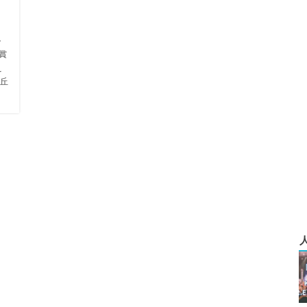
ト
賞
え
丘