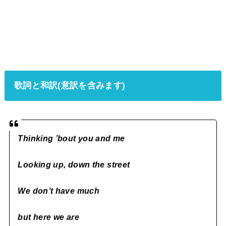
歌詞と和訳(意訳を含みます)
Thinking ’bout you and me
Looking up, down the street
We don’t have much
but here we are