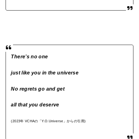
There’s no one
just like you in the universe
No regrets go
a
nd get
all that you deserve
(2023年 VCHAの「Y.O.Universe」からの引用)