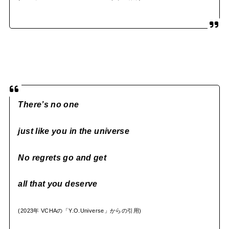
There’s no one
just like you in the universe
No regrets go
a
nd get
all that you deserve
(2023年 VCHAの「Y.O.Universe」からの引用)