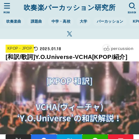
吹奏楽パーカッション研究所
MENU
SEARCH
吹奏楽曲
課題曲
中学・高校
大学
パーカッション
KP
2025.01.18
percussion
KPOP・JPOP
[和訳/歌詞]Y.O.Universe-VCHA[KPOP/紹介]