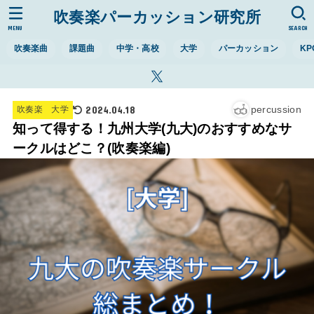
吹奏楽パーカッション研究所
MENU
SEARCH
吹奏楽曲
課題曲
中学・高校
大学
パーカッション
KP
2024.04.18
percussion
吹奏楽 大学
知って得する！九州大学(九大)のおすすめなサ
ークルはどこ？(吹奏楽編)