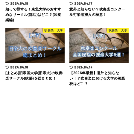
2024.04.18
2024.04.17
知って得する！東北大学のおすす
意外と知らない？吹奏楽コンクー
めなサークル(部活)はどこ？(吹奏
ル打楽器搬入の極意！
楽編)
吹奏楽 大学
吹奏楽 大学
2024.04.18
2026.06.14
[まとめ]旧帝国大学(旧帝大)の吹奏
【2026年最新】意外と知らな
楽サークル(吹部)を総まとめ！
い！？吹奏楽における大学の強豪
校はどこ？