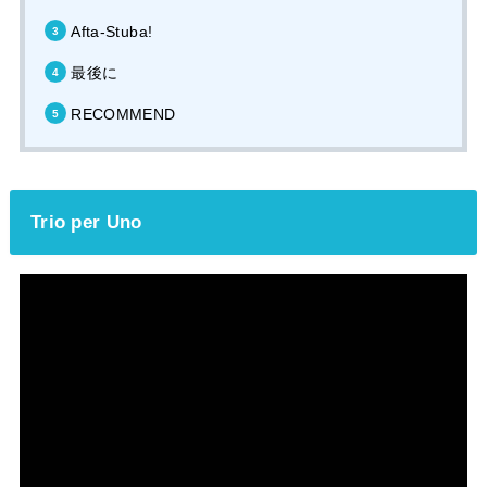
Afta-Stuba!
最後に
RECOMMEND
Trio per Uno