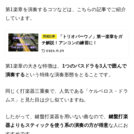
第1楽章を演奏するコツなどは、こちらの記事でご紹介
しています。
「トリオパーウノ」第一楽章をガ
関連記事
チ解説！アンコンの練習に！
2024.11.29
第1楽章の大きな特徴は、
1つのバスドラを3人で囲んで
演奏する
という特殊な演奏形態をとることです。
同じく打楽器三重奏で、人気である「ケルベロス・ドラ
ムス」と見た目は少し似ていますね。
したがって、鍵盤打楽器を用いない曲なので、
鍵盤打楽
器よりも
スティックを使う系の演奏の方が得意
な人にお
すすめです。