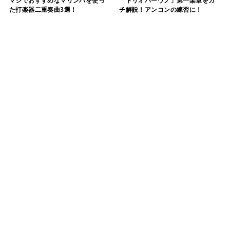
マジでおすすめなマリンバを使っ
「トリオパーウノ」第一楽章をガ
た打楽器二重奏曲3選！
チ解説！アンコンの練習に！