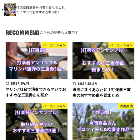
打楽器四重奏を演奏するならこれ
だ！マジでおすすめな曲3選！
RECOMMEND
パーカッション
パーカッション
2024.04.18
2024.12.09
マリンバ1台で演奏できるマジでお
選曲に迷うあなたに！打楽器三重
すすめな三重奏曲を紹介！
奏のおすすめ曲を総まとめ！
パーカッション
吹奏楽曲