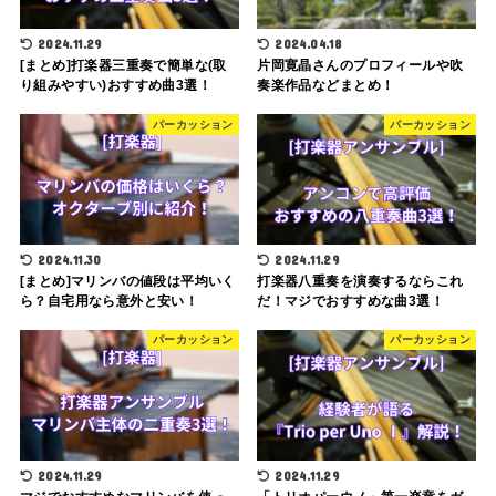
2024.11.29
2024.04.18
[まとめ]打楽器三重奏で簡単な(取
片岡寛晶さんのプロフィールや吹
り組みやすい)おすすめ曲3選！
奏楽作品などまとめ！
パーカッション
パーカッション
2024.11.30
2024.11.29
[まとめ]マリンバの値段は平均いく
打楽器八重奏を演奏するならこれ
ら？自宅用なら意外と安い！
だ！マジでおすすめな曲3選！
パーカッション
パーカッション
2024.11.29
2024.11.29